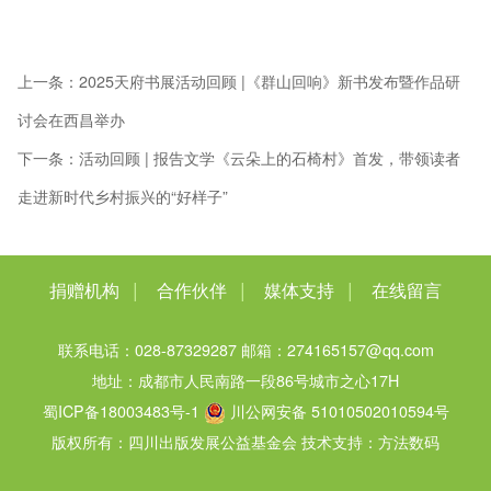
上一条：
2025天府书展活动回顾 |《群山回响》新书发布暨作品研
讨会在西昌举办
下一条：
活动回顾 | 报告文学《云朵上的石椅村》首发，带领读者
走进新时代乡村振兴的“好样子”
|
|
|
捐赠机构
合作伙伴
媒体支持
在线留言
联系电话：028-87329287
邮箱：274165157@qq.com
地址：成都市人民南路一段86号城市之心17H
蜀ICP备18003483号-1
川公网安备 51010502010594号
版权所有：四川出版发展公益基金会
技术支持：方法数码