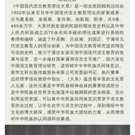
《中国现代语文教育理论大系》是一部全面回顾和总结自
1902年以来百廿年中国现代语文教育理论的探索成果，
分为奠基期、发展期、复兴期、创新期、附录，共5卷、
460余万字。大系对新发掘的民国时期珍贵史料以及中华
人民共和国成立后70余年间丰硕的理论成果进行系统性
整理和编研，涵盖了叶圣陶、吕叔湘、刘国正、于漪等几
代语文教育人的理论创新，为中国语文教育研究提供翔实
可信的史料，致力于通过全面呈现中国现代语文教育的发
展与流变，进一步做好国家通用语言文字推广，助力深化
中国语文教育理论研究，进而铸牢中华民族共同体意识。
新华文轩出版传媒股份有限公司党委副书记、执行董事、
总经理李强在致辞中指出，《大系》蕴含着丰富的文化育
人元素，这些元素是中华民族精神命脉的重要组成部分，
是中华民族在世界文化激荡中站稳脚跟的坚实根基。充分
利用这些资源，可以将中华民族共同体意识贯穿于语文教
育的全过程，让学生在学习语文的过程中，深刻领悟中华
文化的博大精深，感受中华民族大团结的力量，从而增强
对中华民族的认同感和自豪感。