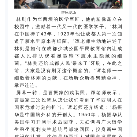
讲座现场
林则作为华西坝的医学巨匠，他的塑像矗立在
校园中，激励着一代又一代的医学学子。“林则
在中国待了43年，1929年他让成都人第一次知
道了脏水里原来有细菌。”谭老师生动地讲述了
林则是如何在成都少城公园平民教育馆内让成
都人民排队观看显微镜下脏水里隐藏的细
菌。“林则还给成都人民‘带来了’牙刷，在此之
前，大家是没有刷牙这个概念的。”谭老师一一
细数着林则的贡献，在场听众听得聚精会神，
掌声连连。
屏幕一转，是曹振家的戎装照。谭老师表示，
曹振家三次投笔从戎让我们看到了华西坝人在
国家危难时刻的担当。谭老师还介绍道：“杨振
华是中国胸外科的开创人。1950年，杨振华从
美国学习开胸手术后回蓉，夫妇俩与广大留学
生乘坐克利夫兰总统号邮轮回国，投身新中国
建设的壮举，这便是华西坝人对国家发展的坚