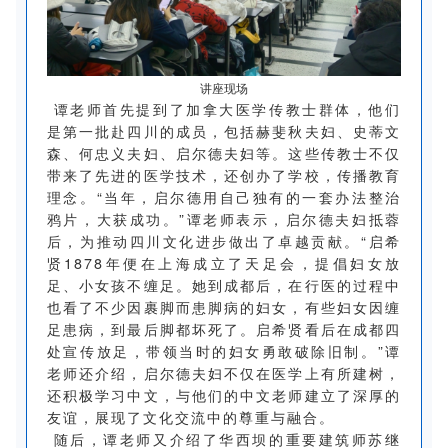
讲座现场
谭老师首先提到了加拿大医学传教士群体，他们
是第一批赴四川的成员，包括赫斐秋夫妇、史蒂文
森、何忠义夫妇、启尔德夫妇等。这些传教士不仅
带来了先进的医学技术，还创办了学校，传播教育
理念。“当年，启尔德用自己独有的一套办法整治
鸦片，大获成功。”谭老师表示，启尔德夫妇抵蓉
后，为推动四川文化进步做出了卓越贡献。“启希
贤1878年便在上海成立了天足会，提倡妇女放
足、小女孩不缠足。她到成都后，在行医的过程中
也看了不少因裹脚而患脚病的妇女，有些妇女因缠
足患病，到最后脚都坏死了。启希贤看后在成都四
处宣传放足，带领当时的妇女勇敢破除旧制。”谭
老师还介绍，启尔德夫妇不仅在医学上有所建树，
还积极学习中文，与他们的中文老师建立了深厚的
友谊，展现了文化交流中的尊重与融合。
随后，谭老师又介绍了华西坝的重要建筑师苏继