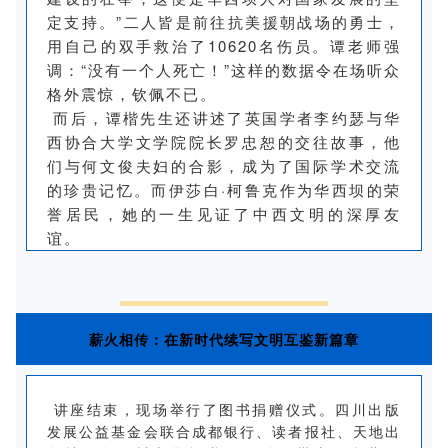
定支持。”二人皆是前往抗美援朝战场的勇士，
用自己的双手救治了10620名伤员。谭老师强
调：“没有一个人死亡！”这样的数据令在场听众
格外震惊，钦佩不已。
而后，谭楷先生还讲述了英国学者李约瑟与华
西协合大学文学院院长罗忠恕的交往故事，他
们与何文俊夫妇的合影，成为了国际学术交流
的珍贵记忆。而伊莎白·柯鲁克作为华西坝的荣
誉居民，她的一生见证了中西文明的深厚友
谊。
薪火相传：在新时代续写文明互鉴新篇章
讲座结束，现场举行了图书捐赠仪式。四川出版
发展公益基金会联合成都银行、读者报社、天地出