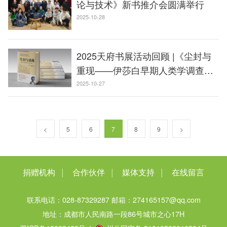
论与技术》新书推介会圆满举行
2025-10-28
2025天府书展活动回顾 |《尘封与
重现——伊莎白早期人类学调查日
记(1938—...
2025-10-27
<
5
6
7
8
9
>
|
|
|
捐赠机构
合作伙伴
媒体支持
在线留言
联系电话：028-87329287
邮箱：274165157@qq.com
地址：成都市人民南路一段86号城市之心17H